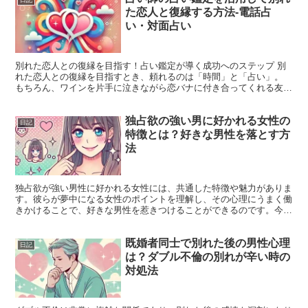
日記
た恋人と復縁する方法-電話占
い・対面占い
別れた恋人との復縁を目指す！占い鑑定が導く成功へのステップ 別
れた恋人との復縁を目指すとき、頼れるのは「時間」と「占い」。
もちろん、ワインを片手に泣きながら恋バナに付き合ってくれる友達
も素敵ですが、ここは一歩踏み込んで、占い師の鑑定を活用...
独占欲の強い男に好かれる女性の
日記
特徴とは？好きな男性を落とす方
法
独占欲が強い男性に好かれる女性には、共通した特徴や魅力がありま
す。彼らが夢中になる女性のポイントを理解し、その心理にうまく働
きかけることで、好きな男性を惹きつけることができるのです。今回
は、独占欲の強い男性に好かれる女性の特徴と、好きな男性...
既婚者同士で別れた後の男性心理
日記
は？ダブル不倫の別れが辛い時の
対処法