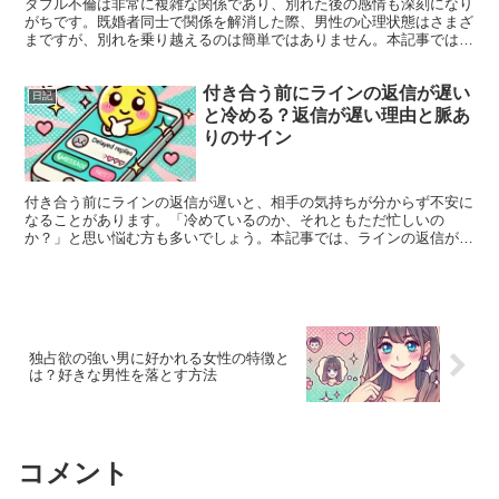
ダブル不倫は非常に複雑な関係であり、別れた後の感情も深刻になり
がちです。既婚者同士で関係を解消した際、男性の心理状態はさまざ
まですが、別れを乗り越えるのは簡単ではありません。本記事では、
ダブル不倫の別れ後に男性が抱える心理や、その辛さを和ら...
付き合う前にラインの返信が遅い
日記
と冷める？返信が遅い理由と脈あ
りのサイン
付き合う前にラインの返信が遅いと、相手の気持ちが分からず不安に
なることがあります。「冷めているのか、それともただ忙しいの
か？」と思い悩む方も多いでしょう。本記事では、ラインの返信が遅
い理由と、その中でも脈ありのサインを見極める方法について解...
独占欲の強い男に好かれる女性の特徴と
は？好きな男性を落とす方法
コメント